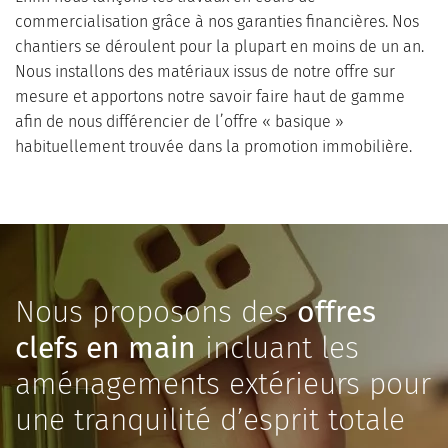
commercialisation grâce à nos garanties financières. Nos
chantiers se déroulent pour la plupart en moins de un an.
Nous installons des matériaux issus de notre offre sur
mesure et apportons notre savoir faire haut de gamme
afin de nous différencier de l’offre « basique »
habituellement trouvée dans la promotion immobilière.
Nous proposons des
offres
clefs en main
incluant les
aménagements extérieurs pour
une tranquilité d’esprit totale