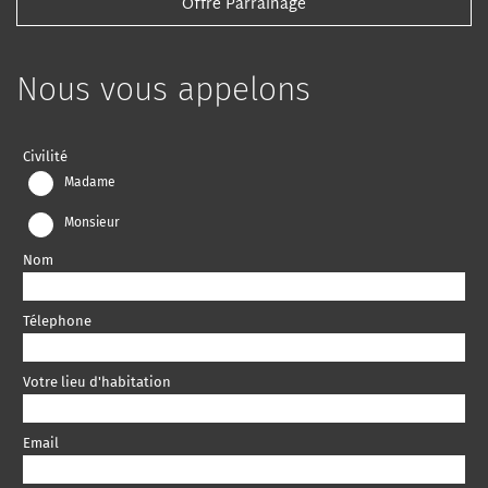
Offre Parrainage
Nous vous appelons
Leave
Civilité
this
Madame
field
Monsieur
blank
Nom
Télephone
Votre lieu d'habitation
Email