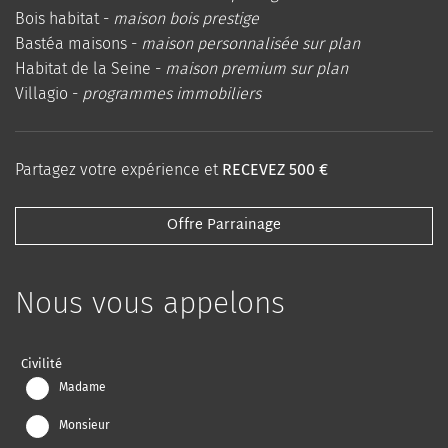
Bois habitat -
maison bois prestige
Bastéa maisons -
maison personnalisée sur plan
Habitat de la Seine -
maison premium sur plan
Villagio -
programmes immobiliers
Partagez votre expérience et
RECEVEZ 500 €
Offre Parrainage
Nous vous appelons
Leave
Civilité
this
Madame
field
Monsieur
blank