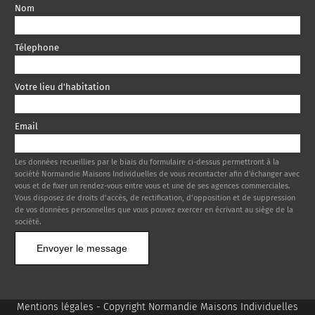
Nom
Télephone
Votre lieu d'habitation
Email
Les données recueillies par le biais du formulaire ci-dessus permettront à la
société Normandie Maisons Individuelles de vous recontacter afin d'échanger avec
vous et de fixer un rendez-vous entre vous et une de ses agences commerciales.
Vous disposez de droits d’accès, de rectification, d’opposition et de suppression
de vos données personnelles que vous pouvez exercer en écrivant au siège de la
société.
Envoyer le message
Mentions légales
- Copyright Normandie Maisons Individuelles