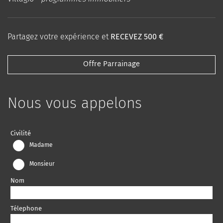
Partagez votre expérience et
RECEVEZ 500 €
Offre Parrainage
Nous vous appelons
Leave
Civilité
this
Madame
field
Monsieur
blank
Nom
Télephone